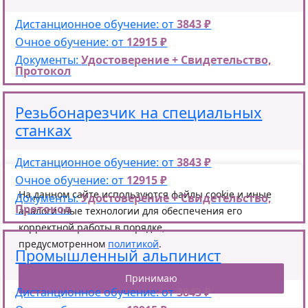
Дистанционное обучение: от
3843 ₽
Очное обучение: от
12915 ₽
Документы:
Удостоверение + Свидетельство,
Протокол
Резьбонарезчик на специальных
станках
Дистанционное обучение: от
3843 ₽
Очное обучение: от
12915 ₽
На данном сайте используются файлы cookie и иные
Документы:
Удостоверение + Свидетельство,
×
Протокол
аналогичные технологии для обеспечения его
Привет! Я онлайн! Готова
решить любой вопрос!
корректной работы в порядке,
предусмотренном
политикой
.
Промышленный альпинист
Принимаю
Дистанционное обучение: от
3843 ₽