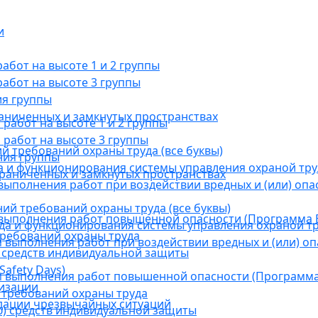
и
бот на высоте 1 и 2 группы
абот на высоте 3 группы
ия группы
раниченных и замкнутых пространствах
абот на высоте 1 и 2 группы
работ на высоте 3 группы
й требований охраны труда (все буквы)
ния группы
 и функционирования системы управления охраной тру
граниченных и замкнутых пространствах
ыполнения работ при воздействии вредных и (или) опа
ний требований охраны труда (все буквы)
выполнения работ повышенной опасности (Программа В
а и функционирования системы управления охраной тр
требований охраны труда
выполнения работ при воздействии вредных и (или) оп
 средств индивидуальной защиты
afety Days)
 выполнения работ повышенной опасности (Программа 
низации
 требований охраны труда
дации чрезвычайных ситуаций
) средств индивидуальной защиты