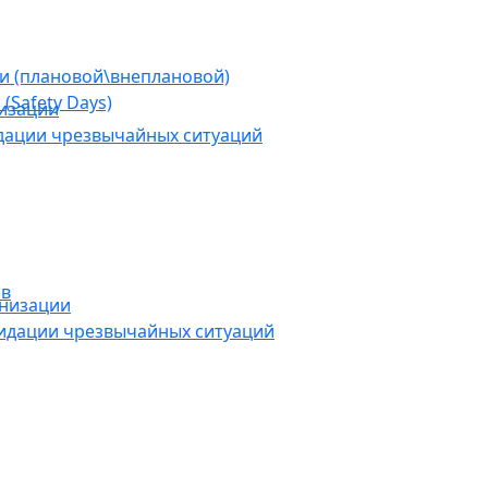
ии (плановой\внеплановой)
(Safety Days)
низации
дации чрезвычайных ситуаций
ов
анизации
видации чрезвычайных ситуаций