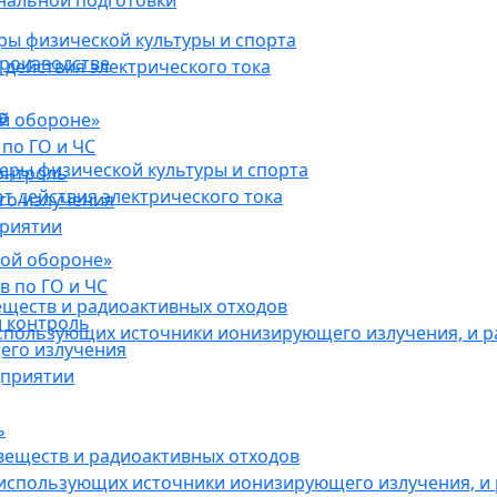
нальной подготовки
ы физической культуры и спорта
роизводстве
действия электрического тока
в
ой обороне»
по ГО и ЧС
ры физической культуры и спорта
онтроль
 действия электрического тока
го излучения
приятии
кой обороне»
в по ГО и ЧС
еществ и радиоактивных отходов
 контроль
использующих источники ионизирующего излучения, и 
его излучения
дприятии
ь
веществ и радиоактивных отходов
 использующих источники ионизирующего излучения, и