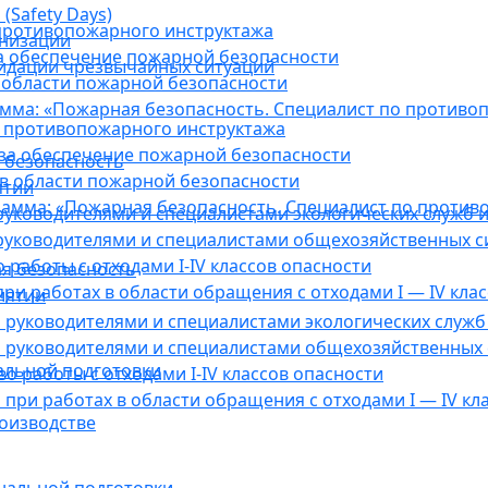
(Safety Days)
противопожарного инструктажа
анизации
а обеспечение пожарной безопасности
видации чрезвычайных ситуаций
 области пожарной безопасности
мма: «Пожарная безопасность. Специалист по противо
 противопожарного инструктажа
за обеспечение пожарной безопасности
 безопасность
в области пожарной безопасности
ятии
амма: «Пожарная безопасность. Специалист по против
уководителями и специалистами экологических служб и
руководителями и специалистами общехозяйственных с
работы с отходами I-IV классов опасности
я безопасность
ри работах в области обращения с отходами I — IV клас
иятии
руководителями и специалистами экологических служб 
 руководителями и специалистами общехозяйственных 
альной подготовки
о работы с отходами I-IV классов опасности
при работах в области обращения с отходами I — IV кл
оизводстве