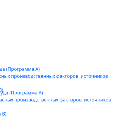
да (Программа А)
сных производственных факторов, источников
).
уда (Программа А)
асных производственных факторов, источников
В).