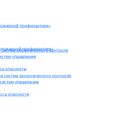
пожарной профилактике»
опожарной профилактике»
 систем экологического контроля
истем управления
са опасности
и систем экологического контроля
систем управления
асса опасности