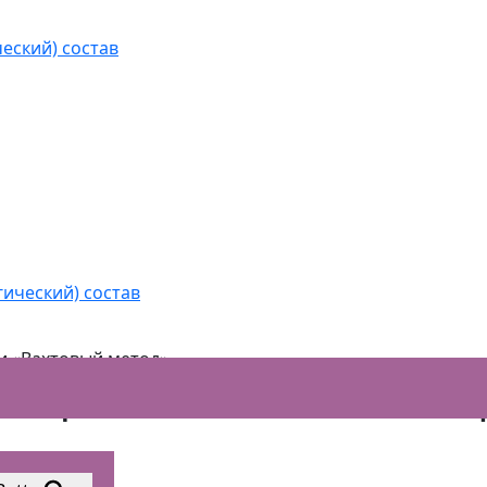
еский) состав
ации «Вахтовый метод»
гический) состав
 «Вахтовый метод»
ции «Вахтовый метод»