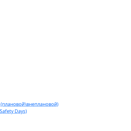
 (плановой\внеплановой)
afety Days)